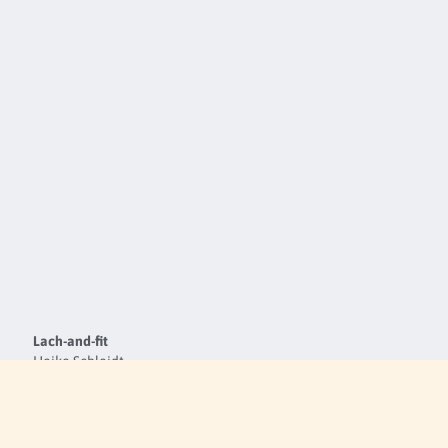
Lach-and-fit
Heike Schleidt
Hoffeldstr. 165
70597 Stuttgart